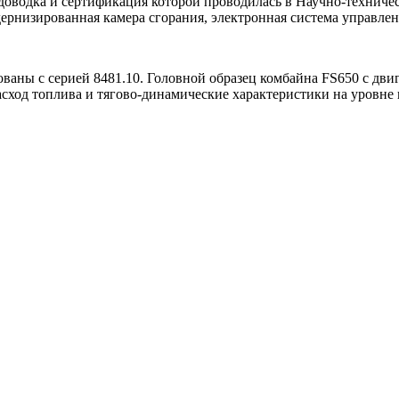
, доводка и сертификация которой проводилась в Научно-техни
рнизированная камера сгорания, электронная система управлен
ованы с серией 8481.10. Головной образец комбайна FS650 с дв
сход топлива и тягово-динамические характеристики на уровн