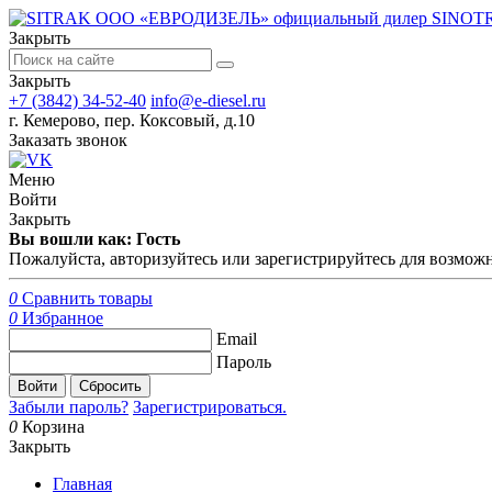
ООО «ЕВРОДИЗЕЛЬ» официальный дилер SINO
Закрыть
Закрыть
+7 (3842) 34-52-40
info@e-diesel.ru
г. Кемерово, пер. Коксовый, д.10
Заказать звонок
Меню
Войти
Закрыть
Вы вошли как: Гость
Пожалуйста, авторизуйтесь или зарегистрируйтесь для возможн
0
Сравнить товары
0
Избранное
Email
Пароль
Войти
Сбросить
Забыли пароль?
Зарегистрироваться.
0
Корзина
Закрыть
Главная