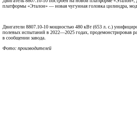
Двигатель 8807.10-10 построен на новой платформе «Эталон»
платформы «Эталон» — новая чугунная головка цилиндра, моде
Двигатели 8807.10-10 мощностью 480 кВт (653 л. с.) унифицир
полевых испытаний в 2022—2025 годах, продемонстрировав ра
в сообщении завода.
Фото: производителей