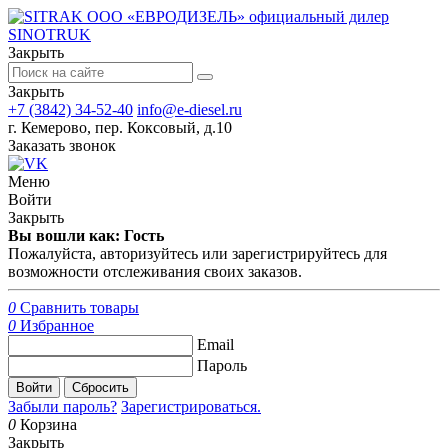
ООО «ЕВРОДИЗЕЛЬ» официальный дилер
SINOTRUK
Закрыть
Закрыть
+7 (3842) 34-52-40
info@e-diesel.ru
г. Кемерово, пер. Коксовый, д.10
Заказать звонок
Меню
Войти
Закрыть
Вы вошли как: Гость
Пожалуйста, авторизуйтесь или зарегистрируйтесь для
возможности отслеживания своих заказов.
0
Сравнить товары
0
Избранное
Email
Пароль
Войти
Сбросить
Забыли пароль?
Зарегистрироваться.
0
Корзина
Закрыть