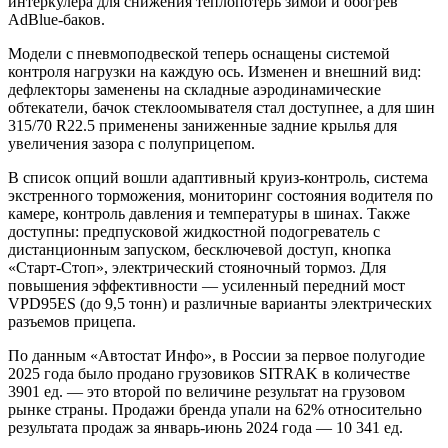
интеркулера для снижения теплопотерь зимой и обогрев
AdBlue-баков.
Модели с пневмоподвеской теперь оснащены системой
контроля нагрузки на каждую ось. Изменен и внешний вид:
дефлекторы заменены на складные аэродинамические
обтекатели, бачок стеклоомывателя стал доступнее, а для шин
315/70 R22.5 применены заниженные задние крылья для
увеличения зазора с полуприцепом.
В список опций вошли адаптивный круиз-контроль, система
экстренного торможения, мониторинг состояния водителя по
камере, контроль давления и температуры в шинах. Также
доступны: предпусковой жидкостной подогреватель с
дистанционным запуском, бесключевой доступ, кнопка
«Старт-Стоп», электрический стояночный тормоз. Для
повышения эффективности — усиленный передний мост
VPD95ES (до 9,5 тонн) и различные варианты электрических
разъемов прицепа.
По данным «Автостат Инфо», в России за первое полугодие
2025 года было продано грузовиков SITRAK в количестве
3901 ед. — это второй по величине результат на грузовом
рынке страны. Продажи бренда упали на 62% относительно
результата продаж за январь-июнь 2024 года — 10 341 ед.