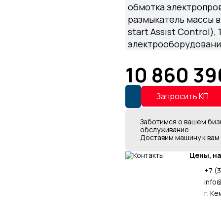
обмотка электропрово
размыкатель массы в 
start Assist Control)
электрооборудован
10 860 39
Запросить КП
Заботимся о вашем биз
обслуживание.
Доставим машину к вам
Цены, н
+7 (
info
г. Ке