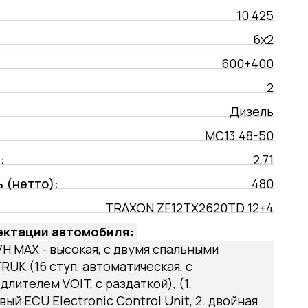
10 425
6х2
600+400
2
Дизель
MC13.48-50
:
2,71
 (нетто):
480
TRAXON ZF12TX2620TD 12+4
ектации автомобиля:
7H MAX - высокая, с двумя спальными
UK (16 ступ, автоматическая, с
лителем VOIT, с раздаткой), (1.
й ECU Electronic Control Unit, 2. двойная