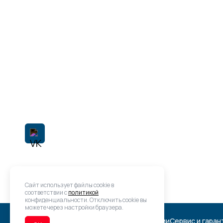
НАМИ
Мы направим Вам коммерческое предложени
интересующую Вас технику!
Адрес
г. Кемерово, пер. Коксовый, д.10
+7 (3842) 34-52-40
info@e-diesel.ru
Время работы
Пн - Пт: с 9:00 до 18:00
Сайт использует файлы cookie в
соответствии с
политикой
конфиденциальности. Отключить cookie вы
можете через настройки браузера.
Главная
Техника SITRAK, HOWO
В наличии
Сервис и гаран