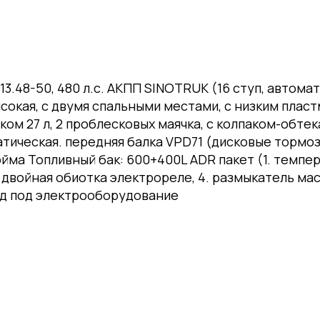
3.48-50, 480 л.с. АКПП SINOTRUK (16 ступ, автома
высокая, с двумя спальными местами, с низким пл
ником 27 л, 2 проблесковых маячка, с колпаком-об
атическая. передняя балка VPD71 (дисковые тормо
юйма Топливный бак: 600+400L ADR пакет (1. темпе
. двойная обиотка электрореле, 4. размыкатель ма
ывод под электрооборудование