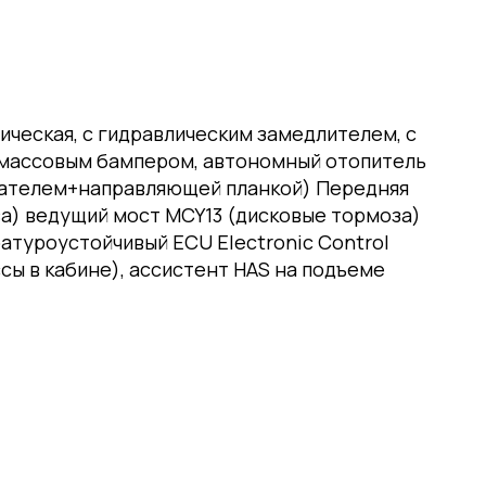
тическая, с гидравлическим замедлителем, с
астмассовым бампером, автономный отопитель
текателем+направляющей планкой) Передняя
за) ведущий мост MCY13 (дисковые тормоза)
ратуроустойчивый ECU Electronic Control
ссы в кабине), ассистент HAS на подъеме