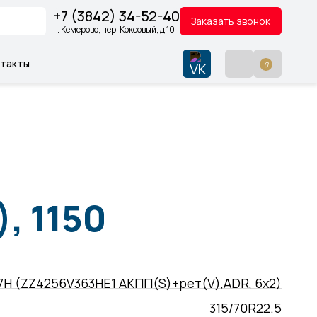
+7 (3842) 34-52-40
Заказать звонок
г. Кемерово, пер. Коксовый, д.10
нтакты
0
, 1150
7H (ZZ4256V363HE1 АКПП(S)+рет(V),ADR, 6х2)
315/70R22.5