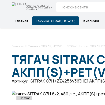
ООО «ЕВРОДИЗЕЛЬ»
ОФИЦИАЛЬНЫЙ ДИЛЕР
SINOTRUK
Главная
Техника SITRAK, HOWO
В наличии
Главная
Техника SITRAK, HOWO
SITRAK
тягач SITRAK C7H
ТЯГАЧ SITRAK C
АКПП(S)+РЕТ(V)
Артикул: SITRAK C7H (ZZ4256V363HE1 АКПП(S
Под заказ