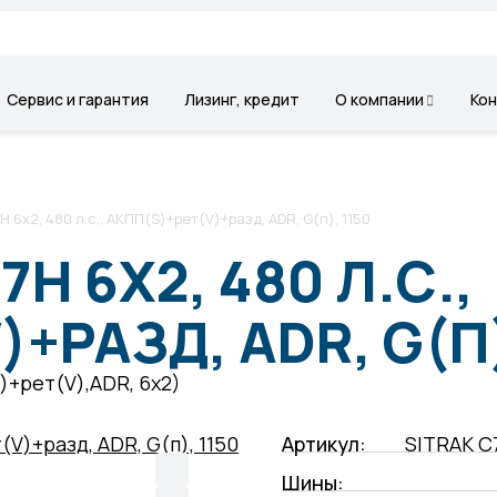
Сервис и гарантия
Лизинг, кредит
О компании
Ко
 6x2, 480 л.с., АКПП(S)+рет(V)+разд, ADR, G(п), 1150
7H 6X2, 480 Л.С.,
+РАЗД, ADR, G(П)
)+рет(V),ADR, 6х2)
Артикул:
SITRAK C
Шины: