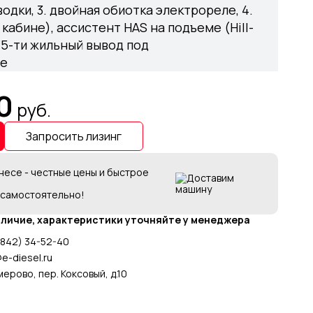
дки, 3. двойная обиотка электрореле, 4.
кабине), ассистент HAS на подъеме (Hill-
, 15-ти жильный вывод под
ие
0
руб.
Запросить лизинг
несе - честные цены и быстрое
 самостоятельно!
аличие, характеристики уточняйте у менеджера
3842) 34-52-40
@e-diesel.ru
мерово, пер. Коксовый, д.10